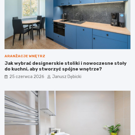
c
i
z
a
n
b
e
u
i
d
j
o
a
w
k
l
j
a
e
n
ARANŻACJE WNĘTRZ
z
e
Jak wybrać designerskie stoliki i nowoczesne stoły
b
:
do kuchni, aby stworzyć spójne wnętrze?
u
D
d
l
25 czerwca 2026
Janusz Dębicki
o
a
w
c
a
z
ć
e
?
g
o
t
o
s
i