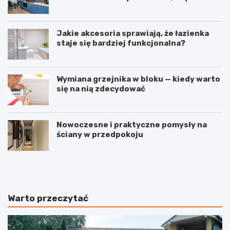
stworzyć spójne wnętrze?
Jakie akcesoria sprawiają, że łazienka
staje się bardziej funkcjonalna?
Wymiana grzejnika w bloku — kiedy warto
się na nią zdecydować
Nowoczesne i praktyczne pomysły na
ściany w przedpokoju
J
I
a
n
k
w
s
e
k
s
Warto przeczytać
u
t
t
o
e
w
c
a