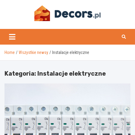
Skip
to
content
www.decors.pl
Home
Wszystkie newsy
Instalacje elektryczne
Kategoria:
Instalacje elektryczne