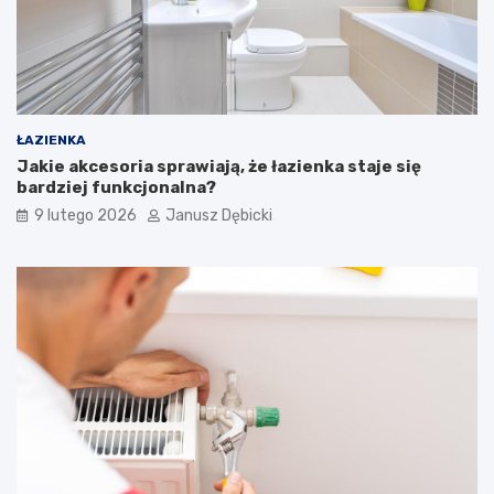
ę
o
p
ł
a
c
a
ŁAZIENKA
?
Jakie akcesoria sprawiają, że łazienka staje się
bardziej funkcjonalna?
9 lutego 2026
Janusz Dębicki