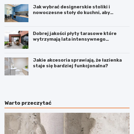
Jak wybrać designerskie stoliki i
nowoczesne stoły do kuchni, aby
stworzyć spójne wnętrze?
Dobrej jakości płyty tarasowe które
wytrzymają lata intensywnego
użytkowania
Jakie akcesoria sprawiają, że łazienka
staje się bardziej funkcjonalna?
J
I
a
n
k
w
s
e
k
s
Warto przeczytać
u
t
t
o
e
w
c
a
z
n
n
i