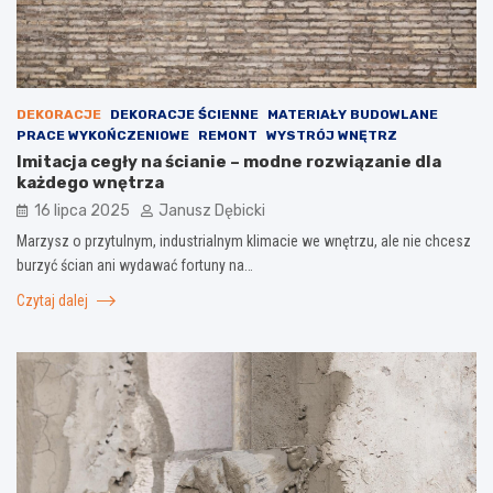
DEKORACJE
DEKORACJE ŚCIENNE
MATERIAŁY BUDOWLANE
PRACE WYKOŃCZENIOWE
REMONT
WYSTRÓJ WNĘTRZ
Imitacja cegły na ścianie – modne rozwiązanie dla
każdego wnętrza
16 lipca 2025
Janusz Dębicki
Marzysz o przytulnym, industrialnym klimacie we wnętrzu, ale nie chcesz
burzyć ścian ani wydawać fortuny na…
Czytaj dalej