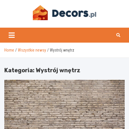
Skip
to
content
www.decors.pl
Home
Wszystkie newsy
Wystrój wnętrz
Kategoria:
Wystrój wnętrz