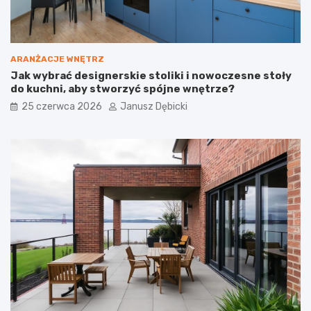
p
ł
a
c
a
ARANŻACJE WNĘTRZ
?
Jak wybrać designerskie stoliki i nowoczesne stoły
do kuchni, aby stworzyć spójne wnętrze?
25 czerwca 2026
Janusz Dębicki