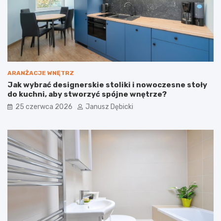
n
b
e
u
i
d
j
o
a
w
k
l
j
a
e
n
ARANŻACJE WNĘTRZ
z
e
Jak wybrać designerskie stoliki i nowoczesne stoły
b
:
do kuchni, aby stworzyć spójne wnętrze?
u
D
d
l
25 czerwca 2026
Janusz Dębicki
o
a
w
c
a
z
ć
e
?
g
o
t
o
s
i
ę
o