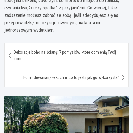
specyfiki balkonu, stworzysz komfortowe miejsce do relaksu,
czytania książki czy spotkań z przyjaciółmi. Co więcej, takie
zadaszenie możesz zabrać ze sobą, jeśli zdecydujesz się na
przeprowadzkę, co czyni je inwestycją na lata, a nie
jednorazowym wydatkiem.
Nawigacja
Dekoracje boho na ścianę: 7 pomysłów, które odmienią Twój
wpisu
dom
Fornir drewniany w kuchni: co to jest i jak go wykorzystać