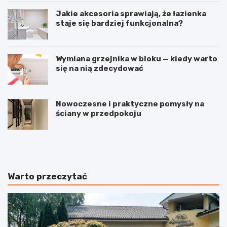
Jakie akcesoria sprawiają, że łazienka
staje się bardziej funkcjonalna?
Wymiana grzejnika w bloku — kiedy warto
się na nią zdecydować
Nowoczesne i praktyczne pomysły na
ściany w przedpokoju
J
I
a
n
k
w
s
e
k
s
Warto przeczytać
u
t
t
o
e
w
c
a
z
n
n
i