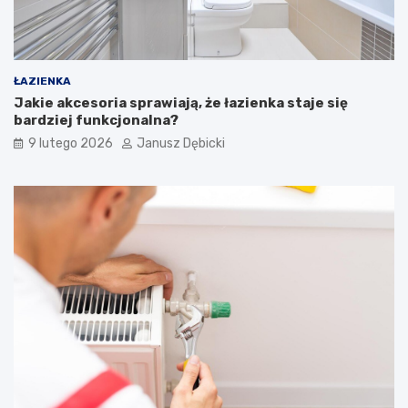
p
ł
a
c
a
ŁAZIENKA
?
Jakie akcesoria sprawiają, że łazienka staje się
bardziej funkcjonalna?
9 lutego 2026
Janusz Dębicki