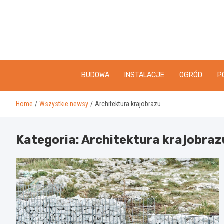
Skip
to
content
BUDOWA
INSTALACJE
OGRÓD
P
Home
Wszystkie newsy
Architektura krajobrazu
Kategoria:
Architektura krajobraz