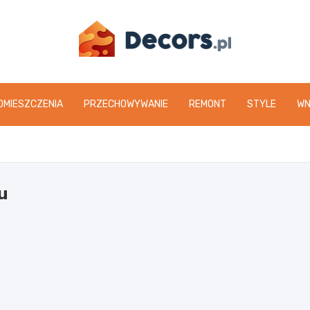
www.decors.pl
OMIESZCZENIA
PRZECHOWYWANIE
REMONT
STYLE
WN
u