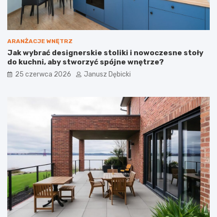
p
ł
a
c
a
ARANŻACJE WNĘTRZ
?
Jak wybrać designerskie stoliki i nowoczesne stoły
do kuchni, aby stworzyć spójne wnętrze?
25 czerwca 2026
Janusz Dębicki