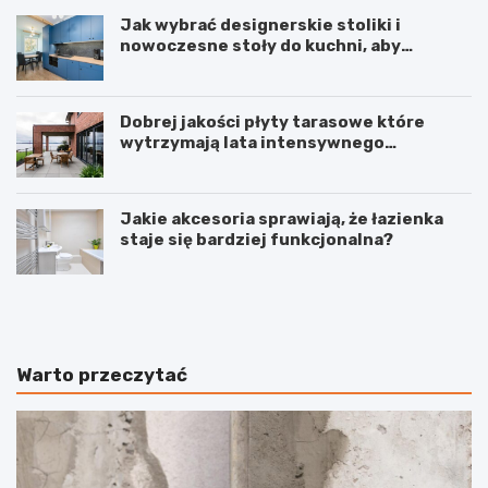
Jak wybrać designerskie stoliki i
nowoczesne stoły do kuchni, aby
stworzyć spójne wnętrze?
Dobrej jakości płyty tarasowe które
wytrzymają lata intensywnego
użytkowania
Jakie akcesoria sprawiają, że łazienka
staje się bardziej funkcjonalna?
J
I
a
n
k
w
s
e
k
s
Warto przeczytać
u
t
t
o
e
w
c
a
z
n
n
i