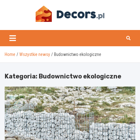
Skip
to
content
www.decors.pl
Home
Wszystkie newsy
Budownictwo ekologiczne
Kategoria:
Budownictwo ekologiczne