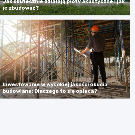
Jak skutecznie działają płoty akustyczne i jak
je zbudować?
Inwestowanie w wysokiej jakości okucia
budowlane: Dlaczego to się opłaca?