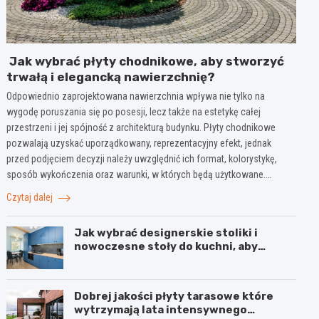
Jak wybrać płyty chodnikowe, aby stworzyć
trwałą i elegancką nawierzchnię?
Odpowiednio zaprojektowana nawierzchnia wpływa nie tylko na
wygodę poruszania się po posesji, lecz także na estetykę całej
przestrzeni i jej spójność z architekturą budynku. Płyty chodnikowe
pozwalają uzyskać uporządkowany, reprezentacyjny efekt, jednak
przed podjęciem decyzji należy uwzględnić ich format, kolorystykę,
sposób wykończenia oraz warunki, w których będą użytkowane.…
Czytaj dalej
Jak wybrać designerskie stoliki i
nowoczesne stoły do kuchni, aby
stworzyć spójne wnętrze?
Dobrej jakości płyty tarasowe które
wytrzymają lata intensywnego