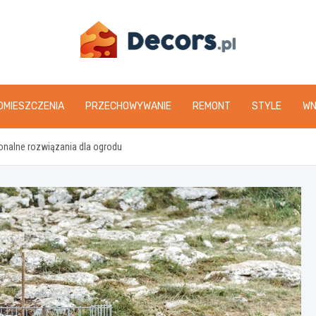
www.decors.pl
OMIESZCZENIA
PRZECHOWYWANIE
REMONT
STYLE
WN
nalne rozwiązania dla ogrodu