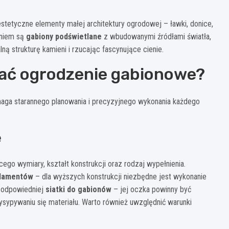
stetyczne elementy małej architektury ogrodowej – ławki, donice,
aniem są
gabiony podświetlane
z wbudowanymi źródłami światła,
ą strukturę kamieni i rzucając fascynujące cienie.
nać ogrodzenie gabionowe?
aga starannego planowania i precyzyjnego wykonania każdego
e
o wymiary, kształt konstrukcji oraz rodzaj wypełnienia.
ndamentów
– dla wyższych konstrukcji niezbędne jest wykonanie
r odpowiedniej
siatki do gabionów
– jej oczka powinny być
ysypywaniu się materiału. Warto również uwzględnić warunki