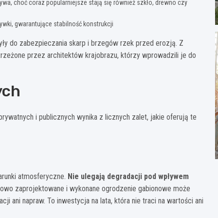
zywa, choć coraz popularniejsze stają się również szkło, drewno czy
ywki, gwarantujące stabilność konstrukcji
żyły do zabezpieczania skarp i brzegów rzek przed erozją. Z
rzeżone przez architektów krajobrazu, którzy wprowadzili je do
ych
ywatnych i publicznych wynika z licznych zalet, jakie oferują te
arunki atmosferyczne.
Nie ulegają degradacji pod wpływem
dłowo zaprojektowane i wykonane ogrodzenie gabionowe może
ji ani napraw. To inwestycja na lata, która nie traci na wartości ani