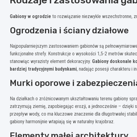
Gabiony w ogrodzie
to rozwiązanie niezwykle wszechstronne, z
Ogrodzenia i ściany działowe
Najpopularniejszym zastosowaniem gabionów są pełnowymiarowe o
funkcjonalne strefy. Konstrukcje o wysokości 1,5-2 metrów skut
stanowiąc wyrazisty element dekoracyjny.
Gabiony doskonale ko
bardziej tradycyjnymi budynkami
, nadając posesji charakteru i 
Murki oporowe i zabezpieczeni
Na działkach o zróżnicowanym ukształtowaniu terenu gabiony spra
zatrzymują ziemię, zapobiegając erozji, a jednocześnie – dzięki
przepływ wody, co ma kluczowe znaczenie dla długotrwałej stabi
gabiony harmonijnie wtapiają się w naturalny krajobraz.
Elementy małej architektury