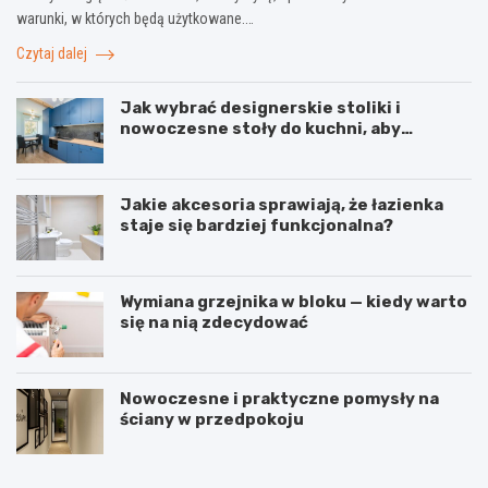
warunki, w których będą użytkowane.…
Czytaj dalej
Jak wybrać designerskie stoliki i
nowoczesne stoły do kuchni, aby
stworzyć spójne wnętrze?
Jakie akcesoria sprawiają, że łazienka
staje się bardziej funkcjonalna?
Wymiana grzejnika w bloku — kiedy warto
się na nią zdecydować
Nowoczesne i praktyczne pomysły na
ściany w przedpokoju
J
I
a
n