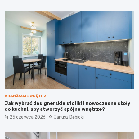
a
c
k
i
u
o
s
k
t
u
y
c
c
i
z
a
n
b
e
u
i
d
j
o
a
w
k
l
j
a
e
n
ARANŻACJE WNĘTRZ
z
e
Jak wybrać designerskie stoliki i nowoczesne stoły
b
:
do kuchni, aby stworzyć spójne wnętrze?
u
D
d
l
25 czerwca 2026
Janusz Dębicki
o
a
w
c
a
z