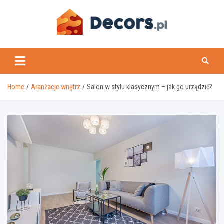
Skip
to
content
www.decors.pl
Home
Aranżacje wnętrz
Salon w stylu klasycznym – jak go urządzić?