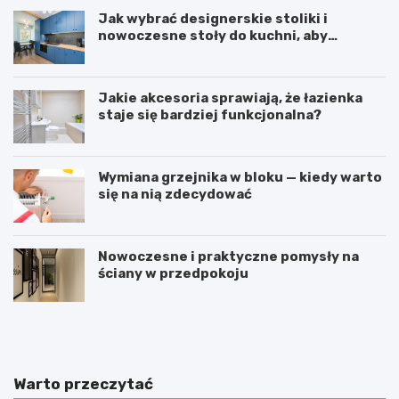
Jak wybrać designerskie stoliki i
nowoczesne stoły do kuchni, aby
stworzyć spójne wnętrze?
Jakie akcesoria sprawiają, że łazienka
staje się bardziej funkcjonalna?
Wymiana grzejnika w bloku — kiedy warto
się na nią zdecydować
Nowoczesne i praktyczne pomysły na
ściany w przedpokoju
J
I
a
n
k
w
s
e
k
s
Warto przeczytać
u
t