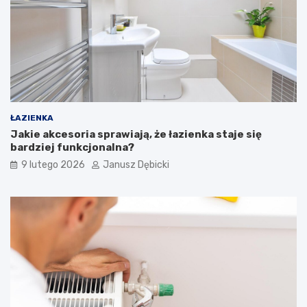
s
i
ę
o
p
ł
a
c
a
ŁAZIENKA
?
Jakie akcesoria sprawiają, że łazienka staje się
bardziej funkcjonalna?
9 lutego 2026
Janusz Dębicki