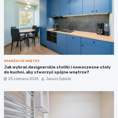
t
u
y
c
c
i
z
a
n
b
e
u
i
d
j
o
a
w
k
l
j
a
e
n
ARANŻACJE WNĘTRZ
z
e
Jak wybrać designerskie stoliki i nowoczesne stoły
b
:
do kuchni, aby stworzyć spójne wnętrze?
u
D
d
l
25 czerwca 2026
Janusz Dębicki
o
a
w
c
a
z
ć
e
?
g
o
t
o